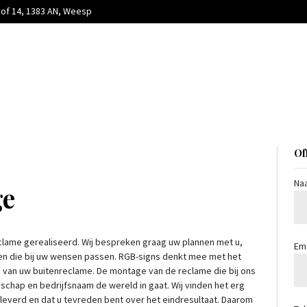
HOME
hof 14, 1383 AN, Weesp
YACHTNAMES
RECLAME
ONS WERK
MONTAGE
Of
OVER ONS
Na
ge
CONTACT
clame gerealiseerd. Wij bespreken graag uw plannen met u,
Em
zien die bij uw wensen passen. RGB-signs denkt mee met het
van uw buitenreclame. De montage van de reclame die bij ons
dschap en bedrijfsnaam de wereld in gaat. Wij vinden het erg
leverd en dat u tevreden bent over het eindresultaat. Daarom