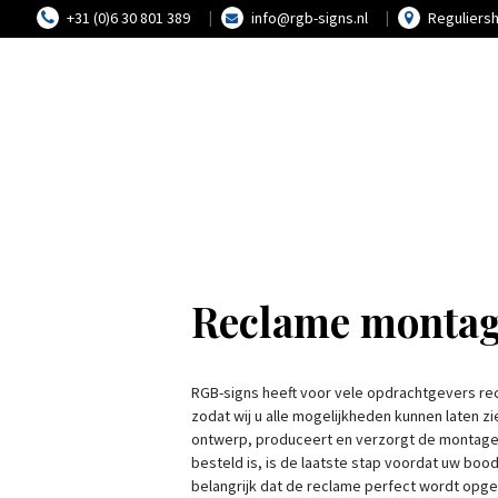
+31 (0)6 30 801 389
info@rgb-signs.nl
Reguliers
Reclame monta
RGB-signs heeft voor vele opdrachtgevers re
zodat wij u alle mogelijkheden kunnen laten 
ontwerp, produceert en verzorgt de montage 
besteld is, is de laatste stap voordat uw boo
belangrijk dat de reclame perfect wordt opge