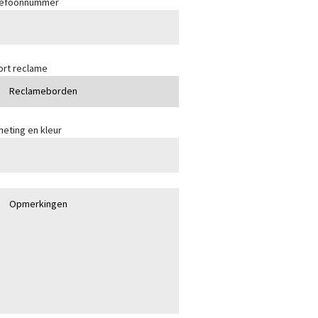
lefoonnummer
ort reclame
eting en kleur