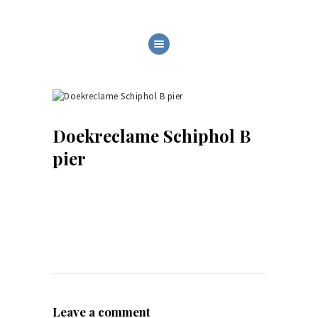
HOME
YACHTNAMES
RECLAME
Doekreclame Schiphol B
ONS WERK
pier
MONTAGE
OVER ONS
CONTACT
Leave a comment